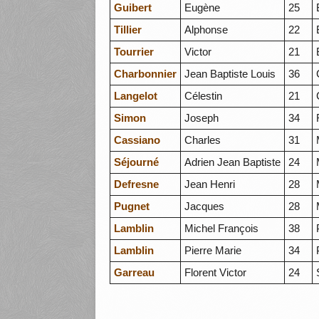
Guibert
Eugène
25
Tillier
Alphonse
22
Tourrier
Victor
21
Charbonnier
Jean Baptiste Louis
36
Langelot
Célestin
21
Simon
Joseph
34
Cassiano
Charles
31
Séjourné
Adrien Jean Baptiste
24
Defresne
Jean Henri
28
Pugnet
Jacques
28
Lamblin
Michel François
38
Lamblin
Pierre Marie
34
Garreau
Florent Victor
24