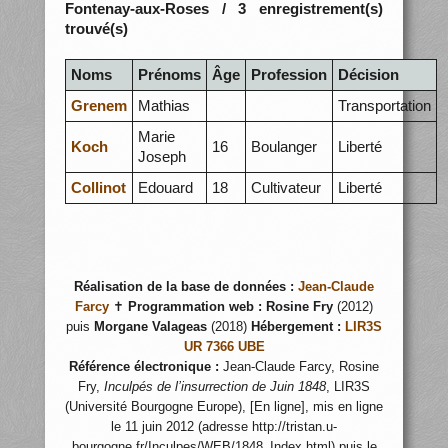
Fontenay-aux-Roses / 3 enregistrement(s)
trouvé(s)
Noms
Prénoms
Âge
Profession
Décision
Grenem
Mathias
Transportation
Marie
Koch
16
Boulanger
Liberté
Joseph
Collinot
Edouard
18
Cultivateur
Liberté
Réalisation de la base de données :
Jean-Claude
Farcy
✝
Programmation web :
Rosine Fry
(2012)
puis
Morgane Valageas
(2018)
Hébergement :
LIR3S
UR 7366 UBE
Référence électronique :
Jean-Claude Farcy, Rosine
Fry,
Inculpés de l’insurrection de Juin 1848
, LIR3S
(Université Bourgogne Europe), [En ligne], mis en ligne
le 11 juin 2012 (adresse http://tristan.u-
bourgogne.fr/Inculpes/WEB/1848_Index.html) puis le