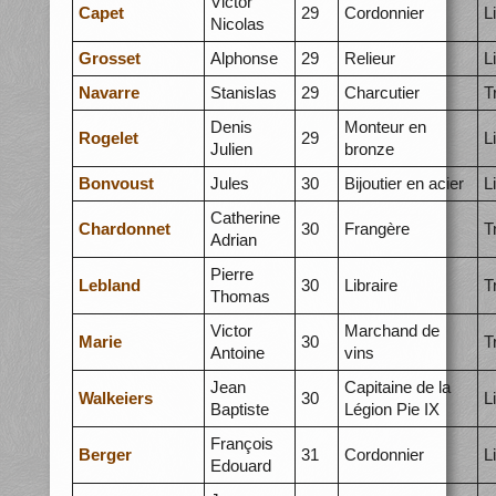
Victor
Capet
29
Cordonnier
L
Nicolas
Grosset
Alphonse
29
Relieur
L
Navarre
Stanislas
29
Charcutier
T
Denis
Monteur en
Rogelet
29
L
Julien
bronze
Bonvoust
Jules
30
Bijoutier en acier
L
Catherine
Chardonnet
30
Frangère
T
Adrian
Pierre
Lebland
30
Libraire
T
Thomas
Victor
Marchand de
Marie
30
T
Antoine
vins
Jean
Capitaine de la
Walkeiers
30
L
Baptiste
Légion Pie IX
François
Berger
31
Cordonnier
L
Edouard