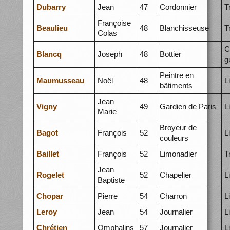
Dubarry
Jean
47
Cordonnier
T
Françoise
Beaulieu
48
Blanchisseuse
T
Colas
C
Blancq
Joseph
48
Bottier
g
Peintre en
Maumusseau
Noël
48
L
bâtiments
Jean
Vigny
49
Gardien de Paris
L
Marie
Broyeur de
Bagot
François
52
L
couleurs
Baillet
François
52
Limonadier
T
Jean
Rogelet
52
Chapelier
L
Baptiste
Chopar
Pierre
54
Charron
L
Leroy
Jean
54
Journalier
L
Chrétien
Omphalins
57
Journalier
L