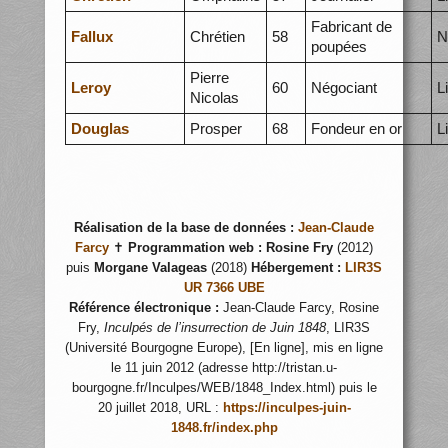
Fabricant de
Fallux
Chrétien
58
N
poupées
Pierre
Leroy
60
Négociant
L
Nicolas
Douglas
Prosper
68
Fondeur en or
L
Réalisation de la base de données :
Jean-Claude
Farcy
✝
Programmation web :
Rosine Fry
(2012)
puis
Morgane Valageas
(2018)
Hébergement :
LIR3S
UR 7366 UBE
Référence électronique :
Jean-Claude Farcy, Rosine
Fry,
Inculpés de l’insurrection de Juin 1848
, LIR3S
(Université Bourgogne Europe), [En ligne], mis en ligne
le 11 juin 2012 (adresse http://tristan.u-
bourgogne.fr/Inculpes/WEB/1848_Index.html) puis le
20 juillet 2018, URL :
https://inculpes-juin-
1848.fr/index.php