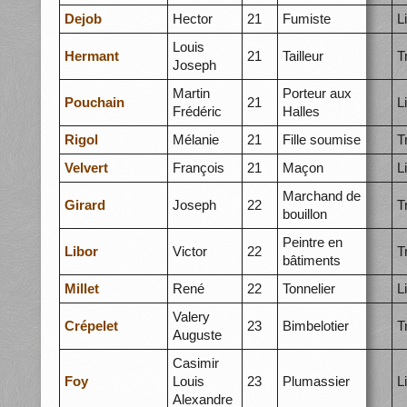
Dejob
Hector
21
Fumiste
L
Louis
Hermant
21
Tailleur
T
Joseph
Martin
Porteur aux
Pouchain
21
L
Frédéric
Halles
Rigol
Mélanie
21
Fille soumise
T
Velvert
François
21
Maçon
L
Marchand de
Girard
Joseph
22
T
bouillon
Peintre en
Libor
Victor
22
T
bâtiments
Millet
René
22
Tonnelier
L
Valery
Crépelet
23
Bimbelotier
T
Auguste
Casimir
Foy
Louis
23
Plumassier
L
Alexandre