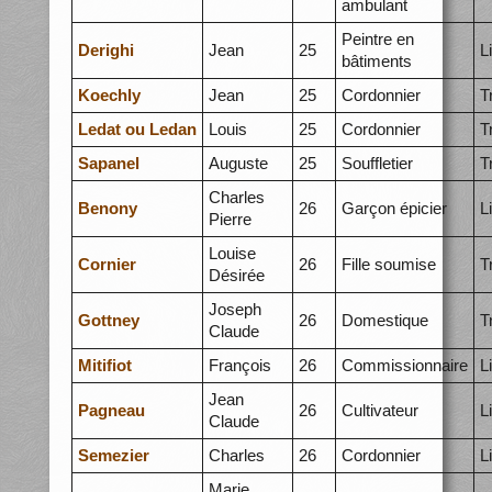
ambulant
Peintre en
Derighi
Jean
25
L
bâtiments
Koechly
Jean
25
Cordonnier
T
Ledat ou Ledan
Louis
25
Cordonnier
T
Sapanel
Auguste
25
Souffletier
T
Charles
Benony
26
Garçon épicier
L
Pierre
Louise
Cornier
26
Fille soumise
T
Désirée
Joseph
Gottney
26
Domestique
T
Claude
Mitifiot
François
26
Commissionnaire
L
Jean
Pagneau
26
Cultivateur
L
Claude
Semezier
Charles
26
Cordonnier
L
Marie