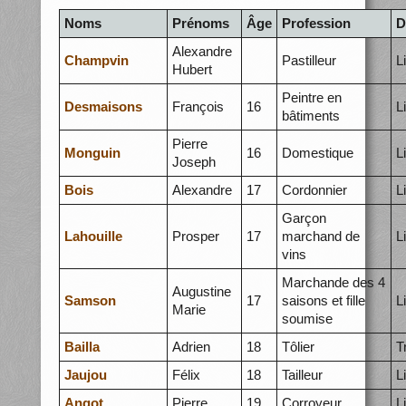
Noms
Prénoms
Âge
Profession
D
Alexandre
Champvin
Pastilleur
L
Hubert
Peintre en
Desmaisons
François
16
L
bâtiments
Pierre
Monguin
16
Domestique
L
Joseph
Bois
Alexandre
17
Cordonnier
L
Garçon
Lahouille
Prosper
17
marchand de
L
vins
Marchande des 4
Augustine
Samson
17
saisons et fille
L
Marie
soumise
Bailla
Adrien
18
Tôlier
T
Jaujou
Félix
18
Tailleur
L
Angot
Pierre
19
Corroyeur
L