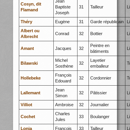
Jean
Cosyn, dit
Baptiste
31
Tailleur
L
Flamand
Joseph
Théry
Eugène
31
Garde républicain
L
Albert ou
Conrad
32
Bottier
L
Albrecht
Peintre en
Amant
Jacques
32
L
bâtiments
Michel
Layetier
Bilawski
32
T
Sosthène
emballeur
François
Hollebeke
32
Cordonnier
T
Edouard
Jean
Lallemant
32
Pâtissier
L
Simon
Villiot
Ambroise
32
Journalier
L
Charles
Cochet
33
Boulanger
L
Jules
Lonia
François
33
Tailleur
L