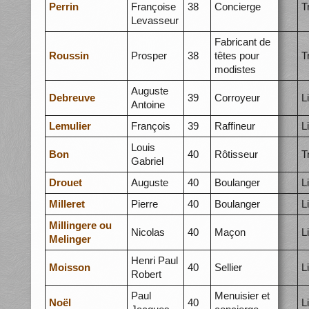
Perrin
Françoise
38
Concierge
T
Levasseur
Fabricant de
Roussin
Prosper
38
têtes pour
T
modistes
Auguste
Debreuve
39
Corroyeur
L
Antoine
Lemulier
François
39
Raffineur
L
Louis
Bon
40
Rôtisseur
T
Gabriel
Drouet
Auguste
40
Boulanger
L
Milleret
Pierre
40
Boulanger
L
Millingere ou
Nicolas
40
Maçon
L
Melinger
Henri Paul
Moisson
40
Sellier
L
Robert
Paul
Menuisier et
Noël
40
L