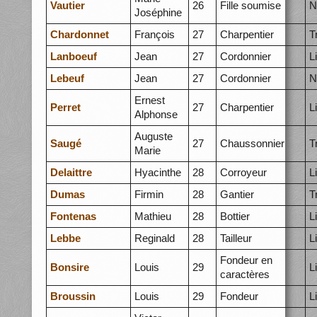
Vautier
26
Fille soumise
N
Joséphine
Chardonnet
François
27
Charpentier
T
Lanboeuf
Jean
27
Cordonnier
L
Lebeuf
Jean
27
Cordonnier
N
Ernest
Perret
27
Charpentier
L
Alphonse
Auguste
Saugé
27
Chaussonnier
T
Marie
Delaittre
Hyacinthe
28
Corroyeur
L
Dumas
Firmin
28
Gantier
T
Fontenas
Mathieu
28
Bottier
L
Lebbe
Reginald
28
Tailleur
L
Fondeur en
Bonsire
Louis
29
L
caractères
Broussin
Louis
29
Fondeur
L