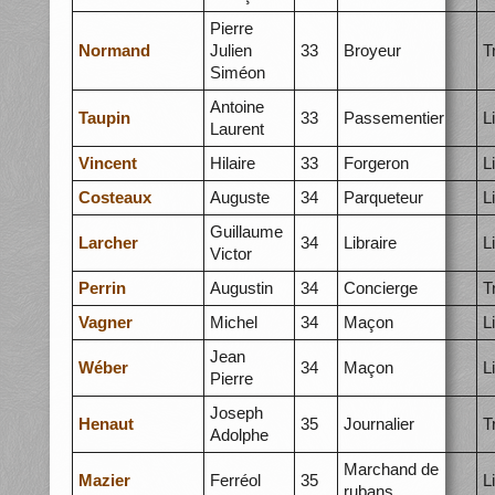
Pierre
Normand
Julien
33
Broyeur
T
Siméon
Antoine
Taupin
33
Passementier
L
Laurent
Vincent
Hilaire
33
Forgeron
L
Costeaux
Auguste
34
Parqueteur
L
Guillaume
Larcher
34
Libraire
L
Victor
Perrin
Augustin
34
Concierge
T
Vagner
Michel
34
Maçon
L
Jean
Wéber
34
Maçon
L
Pierre
Joseph
Henaut
35
Journalier
T
Adolphe
Marchand de
Mazier
Ferréol
35
L
rubans