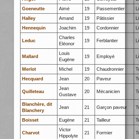
Goeneutte
Aimé
19
Passementier
L
Halley
Amand
19
Pâtissier
L
Hennequin
Joachim
19
Cordonnier
L
Charles
Leduc
19
Ferblantier
L
Eléonor
Louis
Mallard
19
Employé
L
Eugène
Merlot
Michel
19
Chaudronnier
T
Hecquard
Jean
20
Paveur
T
Jean
Quilleteau
20
Mécanicien
T
Gustave
Blanchère, dit
Jean
21
Garçon paveur
T
Blanchery
Boisset
Eugène
21
Tailleur
T
Victor
Charvot
21
Formier
T
Hippolyte