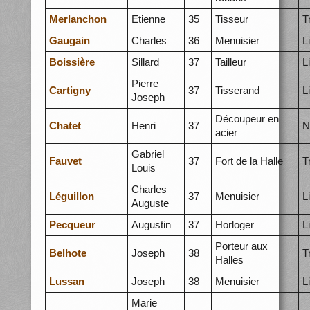
Merlanchon
Etienne
35
Tisseur
T
Gaugain
Charles
36
Menuisier
L
Boissière
Sillard
37
Tailleur
L
Pierre
Cartigny
37
Tisserand
L
Joseph
Découpeur en
Chatet
Henri
37
N
acier
Gabriel
Fauvet
37
Fort de la Halle
T
Louis
Charles
Léguillon
37
Menuisier
L
Auguste
Pecqueur
Augustin
37
Horloger
L
Porteur aux
Belhote
Joseph
38
T
Halles
Lussan
Joseph
38
Menuisier
L
Marie