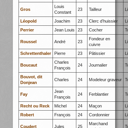
Louis
Gros
23
Tailleur
L
Constant
Léopold
Joachim
23
Clerc d'huissier
L
Perrier
Jean Louis
23
Cocher
T
Fondeur en
Roussel
André
23
L
cuivre
Schrettenthaler
Pierre
23
Pâtissier
L
Charles
Boucaut
24
Journalier
T
François
Bouvot, dit
Charles
24
Modeleur graveur
T
Donjean
Jean
Fay
24
Ferblantier
T
François
Recht ou Reck
Michel
24
Maçon
L
Robert
François
24
Cordonnier
L
Marchand
Coudert
Jules
25
T