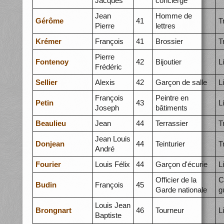
Jacques
concierge
Jean
Homme de
Gérôme
41
T
Pierre
lettres
Krémer
François
41
Brossier
T
Pierre
Fontenoy
42
Bijoutier
L
Frédéric
Sellier
Alexis
42
Garçon de salle
L
François
Peintre en
Petin
43
L
Joseph
bâtiments
Beaulieu
Jean
44
Terrassier
T
Jean Louis
Donjean
44
Teinturier
T
André
Fourier
Louis Félix
44
Garçon d'écurie
L
Officier de la
C
Budin
François
45
Garde nationale
g
Louis Jean
Brongnart
46
Tourneur
L
Baptiste