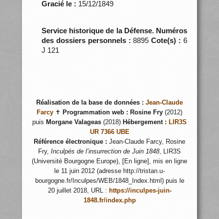
Gracié le :
15/12/1849
Service historique de la Défense. Numéros
des dossiers personnels :
8895
Cote(s) :
6
J 121
Réalisation de la base de données :
Jean-Claude
Farcy
✝
Programmation web :
Rosine Fry
(2012)
puis
Morgane Valageas
(2018)
Hébergement :
LIR3S
UR 7366 UBE
Référence électronique :
Jean-Claude Farcy, Rosine
Fry,
Inculpés de l’insurrection de Juin 1848
, LIR3S
(Université Bourgogne Europe), [En ligne], mis en ligne
le 11 juin 2012 (adresse http://tristan.u-
bourgogne.fr/Inculpes/WEB/1848_Index.html) puis le
20 juillet 2018, URL :
https://inculpes-juin-
1848.fr/index.php