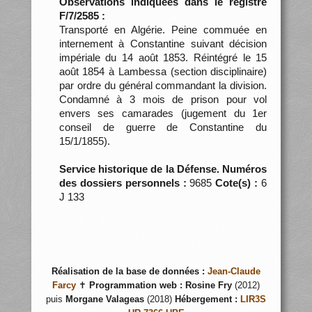
Observations indiquées dans le registre
F/7/2585 :
Transporté en Algérie. Peine commuée en
internement à Constantine suivant décision
impériale du 14 août 1853. Réintégré le 15
août 1854 à Lambessa (section disciplinaire)
par ordre du général commandant la division.
Condamné à 3 mois de prison pour vol
envers ses camarades (jugement du 1er
conseil de guerre de Constantine du
15/1/1855).
Service historique de la Défense. Numéros
des dossiers personnels :
9685
Cote(s) :
6
J 133
Réalisation de la base de données :
Jean-Claude
Farcy
✝
Programmation web :
Rosine Fry
(2012)
puis
Morgane Valageas
(2018)
Hébergement :
LIR3S