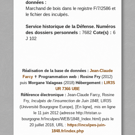
données :
Marchand de bois dans le registre F/7/2586 et
le fichier des inculpés.
Service historique de la Défense. Numéros
des dossiers personnels :
7682
Cote(s) :
6
J 102
Réalisation de la base de données :
Jean-Claude
Farcy
✝
Programmation web :
Rosine Fry
(2012)
puis
Morgane Valageas
(2018)
Hébergement :
LIR3S
UR 7366 UBE
Référence électronique :
Jean-Claude Farcy, Rosine
Fry,
Inculpés de l’insurrection de Juin 1848
, LIR3S
(Université Bourgogne Europe), [En ligne], mis en ligne
le 11 juin 2012 (adresse http://tristan.u-
bourgogne.fr/Inculpes/WEB/1848_Index.html) puis le
20 juillet 2018, URL :
https://inculpes-juin-
1848.fr/index.php