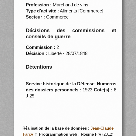
Profession :
Marchand de vins
Type d’activité :
Aliments [Commerce]
Secteur :
Commerce
Décisions des commissions et
conseils de guerre
Commission :
2
Décision :
Liberté - 28/07/1848
Détentions
Service historique de la Défense. Numéros
des dossiers personnels :
1923
Cote(s) :
6
J 29
Réalisation de la base de données :
Jean-Claude
Farcy
✝
Programmation web :
Rosine Fry
(2012)