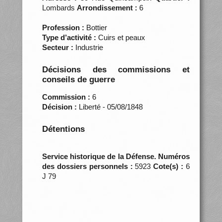
Lombards
Arrondissement :
6
Profession :
Bottier
Type d’activité :
Cuirs et peaux
Secteur :
Industrie
Décisions des commissions et
conseils de guerre
Commission :
6
Décision :
Liberté - 05/08/1848
Détentions
Service historique de la Défense. Numéros
des dossiers personnels :
5923
Cote(s) :
6
J 79