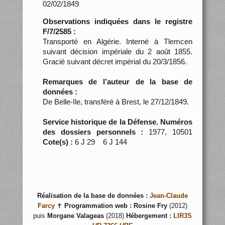
02/02/1849
Observations indiquées dans le registre
F/7/2585 :
Transporté en Algérie. Interné à Tlemcen
suivant décision impériale du 2 août 1855.
Gracié suivant décret impérial du 20/3/1856.
Remarques de l’auteur de la base de
données :
De Belle-Ile, transféré à Brest, le 27/12/1849.
Service historique de la Défense. Numéros
des dossiers personnels :
1977, 10501
Cote(s) :
6 J 29 6 J 144
Réalisation de la base de données :
Jean-Claude
Farcy
✝
Programmation web :
Rosine Fry
(2012)
puis
Morgane Valageas
(2018)
Hébergement :
LIR3S