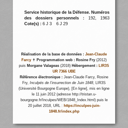
Service historique de la Défense. Numéros
des dossiers personnels :
192, 1963
Cote(s) :
6 J 3 6 J 29
Réalisation de la base de données :
Jean-Claude
Farcy
✝
Programmation web :
Rosine Fry
(2012)
puis
Morgane Valageas
(2018)
Hébergement :
LIR3S
UR 7366 UBE
Référence électronique :
Jean-Claude Farcy, Rosine
Fry,
Inculpés de l’insurrection de Juin 1848
, LIR3S
(Université Bourgogne Europe), [En ligne], mis en ligne
le 11 juin 2012 (adresse http://tristan.u-
bourgogne.fr/Inculpes/WEB/1848_Index.html) puis le
20 juillet 2018, URL :
https://inculpes-juin-
1848.fr/index.php