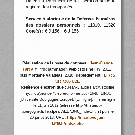
Détenu à Paris lors de sa libération selon le
registre des transportés.
Service historique de la Défense. Numéros
des dossiers personnels :
11310, 11320
Cote(s) :
6 J 156 6 J 156
Réalisation de la base de données :
Jean-Claude
Farcy
✝
Programmation web :
Rosine Fry
(2012)
puis
Morgane Valageas
(2018)
Hébergement :
LIR3S
UR 7366 UBE
Référence électronique :
Jean-Claude Farcy, Rosine
Fry,
Inculpés de l’insurrection de Juin 1848
, LIR3S
(Université Bourgogne Europe), [En ligne], mis en ligne
le 11 juin 2012 (adresse http://tristan.u-
bourgogne.fr/Inculpes/WEB/1848_Index.html) puis le
20 juillet 2018, URL :
https://inculpes-juin-
1848.fr/index.php