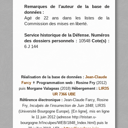
Remarques de l’auteur de la base de
données :
Agé de 22 ans dans les listes de la
Commission des mises en liberté.
Service historique de la Défense. Numéros
des dossiers personnels :
10548
Cote(s) :
6 J 144
Réalisation de la base de données :
Jean-Claude
Farcy
✝
Programmation web :
Rosine Fry
(2012)
puis
Morgane Valageas
(2018)
Hébergement :
LIR3S
UR 7366 UBE
Référence électronique :
Jean-Claude Farcy, Rosine
Fry,
Inculpés de l’insurrection de Juin 1848
, LIR3S
(Université Bourgogne Europe), [En ligne], mis en ligne
le 11 juin 2012 (adresse http://tristan.u-
bourgogne.fr/Inculpes/WEB/1848_Index.html) puis le