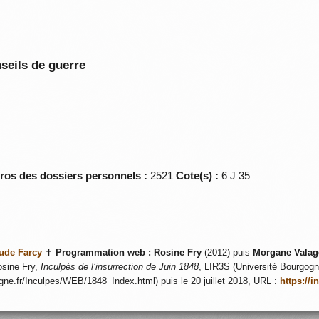
seils de guerre
éros des dossiers personnels :
2521
Cote(s) :
6 J 35
ude Farcy
✝
Programmation web :
Rosine Fry
(2012) puis
Morgane Valag
sine Fry,
Inculpés de l’insurrection de Juin 1848
, LIR3S (Université Bourgogne
ogne.fr/Inculpes/WEB/1848_Index.html) puis le 20 juillet 2018, URL :
https://i