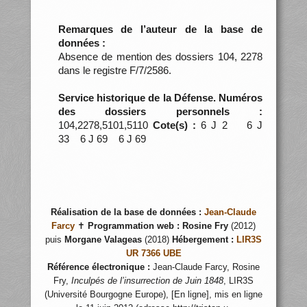
Remarques de l’auteur de la base de
données :
Absence de mention des dossiers 104, 2278
dans le registre F/7/2586.
Service historique de la Défense. Numéros
des dossiers personnels :
104,2278,5101,5110
Cote(s) :
6 J 2 6 J
33 6 J 69 6 J 69
Réalisation de la base de données :
Jean-Claude
Farcy
✝
Programmation web :
Rosine Fry
(2012)
puis
Morgane Valageas
(2018)
Hébergement :
LIR3S
UR 7366 UBE
Référence électronique :
Jean-Claude Farcy, Rosine
Fry,
Inculpés de l’insurrection de Juin 1848
, LIR3S
(Université Bourgogne Europe), [En ligne], mis en ligne