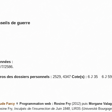
seils de guerre
onnées :
F/7/2586.
éros des dossiers personnels :
2529, 4347
Cote(s) :
6 J 35 6 J 
ude Farcy
✝
Programmation web :
Rosine Fry
(2012) puis
Morgane Valag
sine Fry,
Inculpés de l’insurrection de Juin 1848
, LIR3S (Université Bourgogne