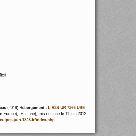
éficit
eas
(2018)
Hébergement :
LIR3S UR 7366 UBE
 Europe), [En ligne], mis en ligne le 11 juin 2012
nculpes-juin-1848.fr/index.php