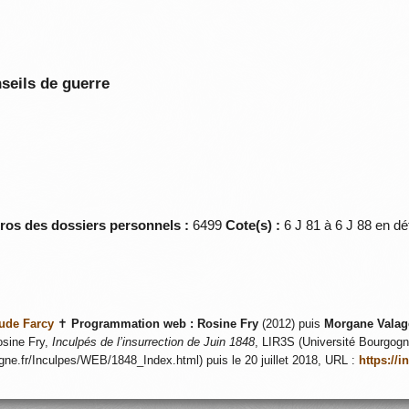
seils de guerre
éros des dossiers personnels :
6499
Cote(s) :
6 J 81 à 6 J 88 en d
ude Farcy
✝
Programmation web :
Rosine Fry
(2012) puis
Morgane Valag
sine Fry,
Inculpés de l’insurrection de Juin 1848
, LIR3S (Université Bourgogne
ogne.fr/Inculpes/WEB/1848_Index.html) puis le 20 juillet 2018, URL :
https://i