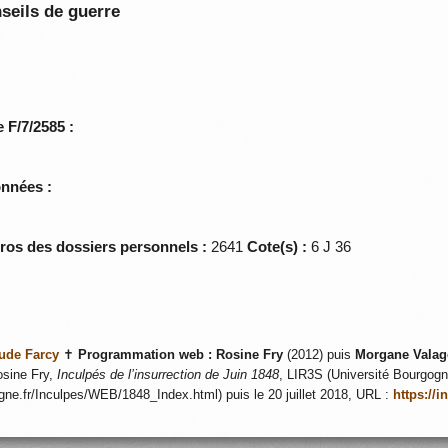
seils de guerre
 F/7/2585 :
onnées :
éros des dossiers personnels :
2641
Cote(s) :
6 J 36
ude Farcy
✝
Programmation web :
Rosine Fry
(2012) puis
Morgane Valag
sine Fry,
Inculpés de l’insurrection de Juin 1848
, LIR3S (Université Bourgogne
ogne.fr/Inculpes/WEB/1848_Index.html) puis le 20 juillet 2018, URL :
https://i