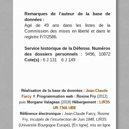
Remarques de l’auteur de la base de
données :
Agé de 49 ans dans les listes de la
Commission des mises en liberté et dans le
registre F/7/2586.
Service historique de la Défense. Numéros
des dossiers personnels :
9496, 10872
Cote(s) :
6 J 131 6 J 149
Réalisation de la base de données :
Jean-Claude
Farcy
✝
Programmation web :
Rosine Fry
(2012)
puis
Morgane Valageas
(2018)
Hébergement :
LIR3S
UR 7366 UBE
Référence électronique :
Jean-Claude Farcy, Rosine
Fry,
Inculpés de l’insurrection de Juin 1848
, LIR3S
(Université Bourgogne Europe), [En ligne], mis en ligne