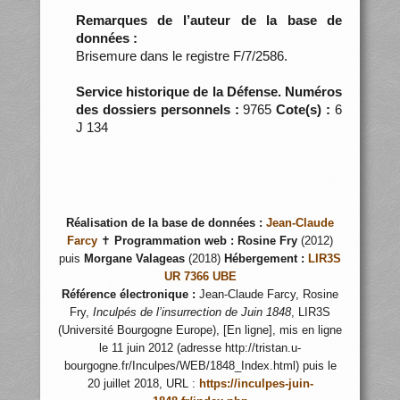
Remarques de l’auteur de la base de
données :
Brisemure dans le registre F/7/2586.
Service historique de la Défense. Numéros
des dossiers personnels :
9765
Cote(s) :
6
J 134
Réalisation de la base de données :
Jean-Claude
Farcy
✝
Programmation web :
Rosine Fry
(2012)
puis
Morgane Valageas
(2018)
Hébergement :
LIR3S
UR 7366 UBE
Référence électronique :
Jean-Claude Farcy, Rosine
Fry,
Inculpés de l’insurrection de Juin 1848
, LIR3S
(Université Bourgogne Europe), [En ligne], mis en ligne
le 11 juin 2012 (adresse http://tristan.u-
bourgogne.fr/Inculpes/WEB/1848_Index.html) puis le
20 juillet 2018, URL :
https://inculpes-juin-