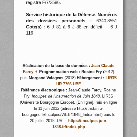
registre F/7/2586.
Service historique de la Défense. Numéros
des dossiers personnels :
6340,8551
Cote(s) :
6 J 81 à 6 J 88 en déficit 6 J
116
Réalisation de la base de données :
Jean-Claude
Farcy
✝
Programmation web :
Rosine Fry
(2012)
puis
Morgane Valageas
(2018)
Hébergement :
LIR3S
UR 7366 UBE
Référence électronique :
Jean-Claude Farcy, Rosine
Fry,
Inculpés de l’insurrection de Juin 1848
, LIR3S
(Université Bourgogne Europe), [En ligne], mis en ligne
le 11 juin 2012 (adresse http://tristan.u-
bourgogne.fr/Inculpes/WEB/1848_Index.html) puis le
20 juillet 2018, URL :
https://inculpes-juin-
1848.fr/index.php