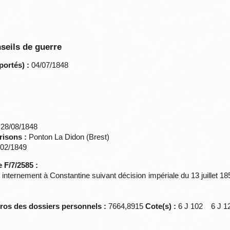
seils de guerre
portés) :
04/07/1848
28/08/1848
risons :
Ponton La Didon (Brest)
02/1849
 F/7/2585 :
nternement à Constantine suivant décision impériale du 13 juillet 18
éros des dossiers personnels :
7664,8915
Cote(s) :
6 J 102 6 J