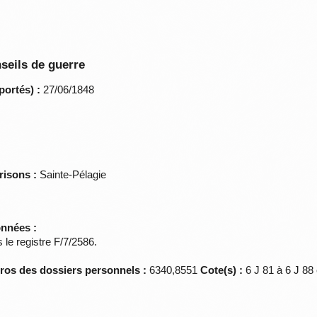
seils de guerre
portés) :
27/06/1848
risons :
Sainte-Pélagie
onnées :
le registre F/7/2586.
éros des dossiers personnels :
6340,8551
Cote(s) :
6 J 81 à 6 J 8