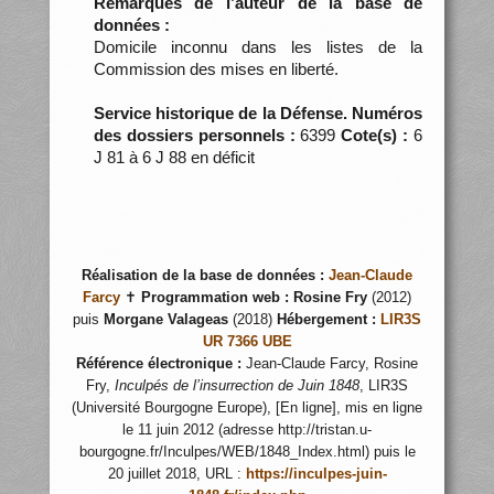
Remarques de l’auteur de la base de
données :
Domicile inconnu dans les listes de la
Commission des mises en liberté.
Service historique de la Défense. Numéros
des dossiers personnels :
6399
Cote(s) :
6
J 81 à 6 J 88 en déficit
Réalisation de la base de données :
Jean-Claude
Farcy
✝
Programmation web :
Rosine Fry
(2012)
puis
Morgane Valageas
(2018)
Hébergement :
LIR3S
UR 7366 UBE
Référence électronique :
Jean-Claude Farcy, Rosine
Fry,
Inculpés de l’insurrection de Juin 1848
, LIR3S
(Université Bourgogne Europe), [En ligne], mis en ligne
le 11 juin 2012 (adresse http://tristan.u-
bourgogne.fr/Inculpes/WEB/1848_Index.html) puis le
20 juillet 2018, URL :
https://inculpes-juin-