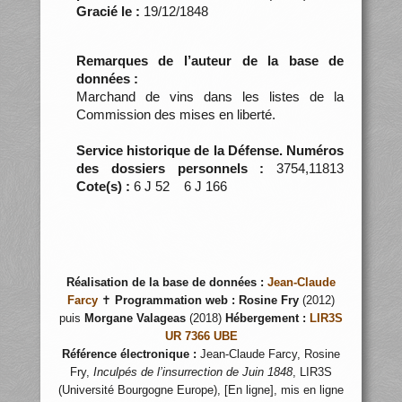
Gracié le :
19/12/1848
Remarques de l’auteur de la base de
données :
Marchand de vins dans les listes de la
Commission des mises en liberté.
Service historique de la Défense. Numéros
des dossiers personnels :
3754,11813
Cote(s) :
6 J 52 6 J 166
Réalisation de la base de données :
Jean-Claude
Farcy
✝
Programmation web :
Rosine Fry
(2012)
puis
Morgane Valageas
(2018)
Hébergement :
LIR3S
UR 7366 UBE
Référence électronique :
Jean-Claude Farcy, Rosine
Fry,
Inculpés de l’insurrection de Juin 1848
, LIR3S
(Université Bourgogne Europe), [En ligne], mis en ligne