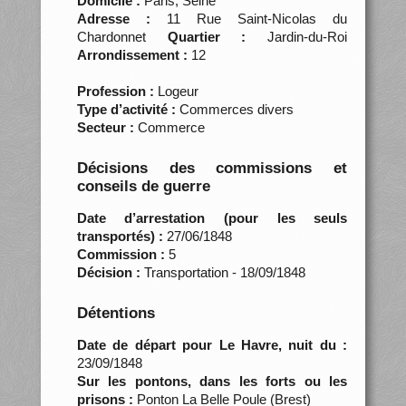
Domicile :
Paris, Seine
Adresse :
11 Rue Saint-Nicolas du
Chardonnet
Quartier :
Jardin-du-Roi
Arrondissement :
12
Profession :
Logeur
Type d’activité :
Commerces divers
Secteur :
Commerce
Décisions des commissions et
conseils de guerre
Date d’arrestation (pour les seuls
transportés) :
27/06/1848
Commission :
5
Décision :
Transportation - 18/09/1848
Détentions
Date de départ pour Le Havre, nuit du :
23/09/1848
Sur les pontons, dans les forts ou les
prisons :
Ponton La Belle Poule (Brest)