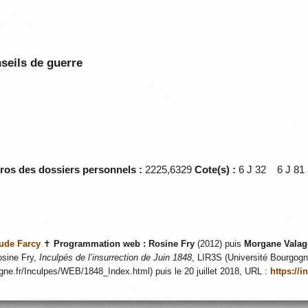
seils de guerre
éros des dossiers personnels :
2225,6329
Cote(s) :
6 J 32 6 J 81 
ude Farcy
✝
Programmation web :
Rosine Fry
(2012) puis
Morgane Valag
sine Fry,
Inculpés de l’insurrection de Juin 1848
, LIR3S (Université Bourgogne
ogne.fr/Inculpes/WEB/1848_Index.html) puis le 20 juillet 2018, URL :
https://i