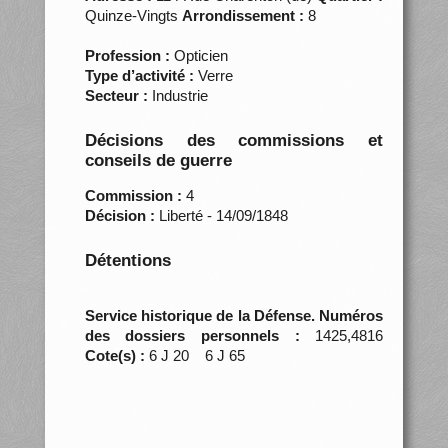
Quinze-Vingts
Arrondissement :
8
Profession :
Opticien
Type d’activité :
Verre
Secteur :
Industrie
Décisions des commissions et
conseils de guerre
Commission :
4
Décision :
Liberté - 14/09/1848
Détentions
Service historique de la Défense. Numéros
des dossiers personnels :
1425,4816
Cote(s) :
6 J 20 6 J 65