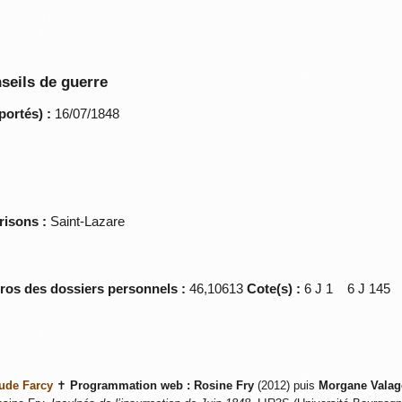
seils de guerre
portés) :
16/07/1848
risons :
Saint-Lazare
éros des dossiers personnels :
46,10613
Cote(s) :
6 J 1 6 J 14
ude Farcy
✝
Programmation web :
Rosine Fry
(2012) puis
Morgane Valag