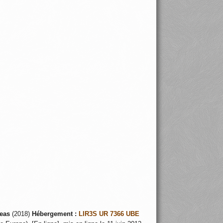
5
eas
(2018)
Hébergement :
LIR3S UR 7366 UBE