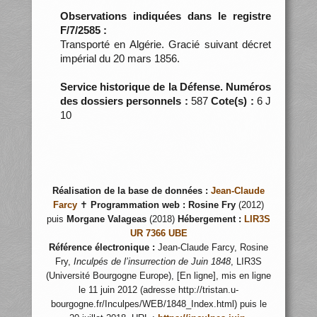
Observations indiquées dans le registre
F/7/2585 :
Transporté en Algérie. Gracié suivant décret
impérial du 20 mars 1856.
Service historique de la Défense. Numéros
des dossiers personnels :
587
Cote(s) :
6 J
10
Réalisation de la base de données :
Jean-Claude
Farcy
✝
Programmation web :
Rosine Fry
(2012)
puis
Morgane Valageas
(2018)
Hébergement :
LIR3S
UR 7366 UBE
Référence électronique :
Jean-Claude Farcy, Rosine
Fry,
Inculpés de l’insurrection de Juin 1848
, LIR3S
(Université Bourgogne Europe), [En ligne], mis en ligne
le 11 juin 2012 (adresse http://tristan.u-
bourgogne.fr/Inculpes/WEB/1848_Index.html) puis le