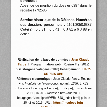
données :
Absence de mention du dossier 6387 dans le
registre F/7/2586.
Service historique de la Défense. Numéros
des dossiers personnels :
2161,3058,6387
Cote(s) :
6 J 31 6 J 41 6 J 81 à 6 J 88 en
déficit
Réalisation de la base de données :
Jean-Claude
Farcy
✝
Programmation web :
Rosine Fry
(2012)
puis
Morgane Valageas
(2018)
Hébergement :
LIR3S
UR 7366 UBE
Référence électronique :
Jean-Claude Farcy, Rosine
Fry,
Inculpés de l’insurrection de Juin 1848
, LIR3S
(Université Bourgogne Europe), [En ligne], mis en ligne
le 11 juin 2012 (adresse http://tristan.u-
bourgogne.fr/Inculpes/WEB/1848_Index.html) puis le
20 juillet 2018, URL :
https://inculpes-juin-