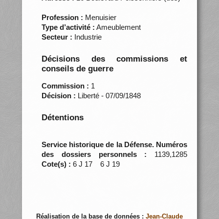
Profession :
Menuisier
Type d’activité :
Ameublement
Secteur :
Industrie
Décisions des commissions et
conseils de guerre
Commission :
1
Décision :
Liberté - 07/09/1848
Détentions
Service historique de la Défense. Numéros
des dossiers personnels :
1139,1285
Cote(s) :
6 J 17 6 J 19
Réalisation de la base de données :
Jean-Claude