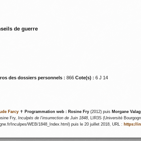
seils de guerre
éros des dossiers personnels :
866
Cote(s) :
6 J 14
ude Farcy
✝
Programmation web :
Rosine Fry
(2012) puis
Morgane Valag
sine Fry,
Inculpés de l’insurrection de Juin 1848
, LIR3S (Université Bourgogne
ogne.fr/Inculpes/WEB/1848_Index.html) puis le 20 juillet 2018, URL :
https://i