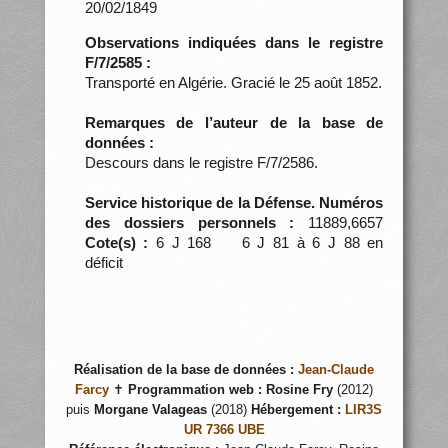
20/02/1849
Observations indiquées dans le registre
F/7/2585 :
Transporté en Algérie. Gracié le 25 août 1852.
Remarques de l’auteur de la base de
données :
Descours dans le registre F/7/2586.
Service historique de la Défense. Numéros
des dossiers personnels :
11889,6657
Cote(s) :
6 J 168 6 J 81 à 6 J 88 en
déficit
Réalisation de la base de données :
Jean-Claude
Farcy
✝
Programmation web :
Rosine Fry
(2012)
puis
Morgane Valageas
(2018)
Hébergement :
LIR3S
UR 7366 UBE