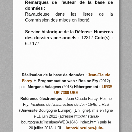
Remarques de l’auteur de la base de
données :
Ravaudeuse dans les listes de la
Commission des mises en liberté.
Service historique de la Défense. Numéros
des dossiers personnels :
12317
Cote(s) :
6 J 177
Réalisation de la base de données :
Jean-Claude
Farcy
✝
Programmation web :
Rosine Fry
(2012)
puis
Morgane Valageas
(2018)
Hébergement :
LIR3S
UR 7366 UBE
Référence électronique :
Jean-Claude Farcy, Rosine
Fry,
Inculpés de l’insurrection de Juin 1848
, LIR3S
(Université Bourgogne Europe), [En ligne], mis en ligne
le 11 juin 2012 (adresse http://tristan.u-
bourgogne.fr/Inculpes/WEB/1848_Index.html) puis le
20 juillet 2018, URL :
https://inculpes-juin-