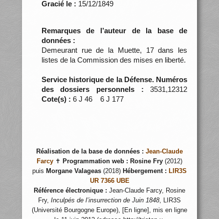
Gracié le :
15/12/1849
Remarques de l’auteur de la base de
données :
Demeurant rue de la Muette, 17 dans les
listes de la Commission des mises en liberté.
Service historique de la Défense. Numéros
des dossiers personnels :
3531,12312
Cote(s) :
6 J 46 6 J 177
Réalisation de la base de données :
Jean-Claude
Farcy
✝
Programmation web :
Rosine Fry
(2012)
puis
Morgane Valageas
(2018)
Hébergement :
LIR3S
UR 7366 UBE
Référence électronique :
Jean-Claude Farcy, Rosine
Fry,
Inculpés de l’insurrection de Juin 1848
, LIR3S
(Université Bourgogne Europe), [En ligne], mis en ligne