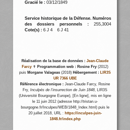
Gracié le :
03/12/1849
Service historique de la Défense. Numéros
des dossiers personnels :
255,3004
Cote(s) :
6 J 4 6 J 41
Réalisation de la base de données :
Jean-Claude
Farcy
✝
Programmation web :
Rosine Fry
(2012)
puis
Morgane Valageas
(2018)
Hébergement :
LIR3S
UR 7366 UBE
Référence électronique :
Jean-Claude Farcy, Rosine
Fry,
Inculpés de l’insurrection de Juin 1848
, LIR3S
(Université Bourgogne Europe), [En ligne], mis en ligne
le 11 juin 2012 (adresse http://tristan.u-
bourgogne.fr/Inculpes/WEB/1848_Index.html) puis le
20 juillet 2018, URL :
https://inculpes-juin-
1848.fr/index.php