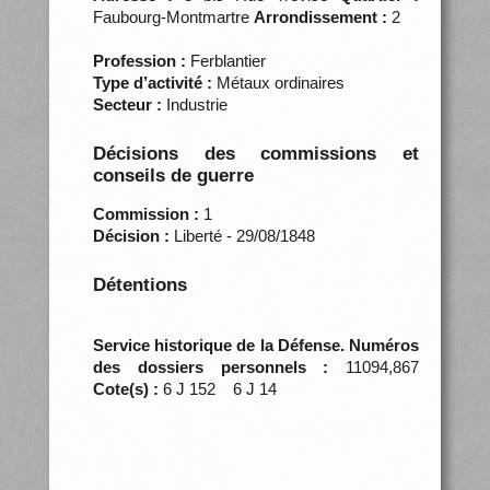
Faubourg-Montmartre
Arrondissement :
2
Profession :
Ferblantier
Type d’activité :
Métaux ordinaires
Secteur :
Industrie
Décisions des commissions et
conseils de guerre
Commission :
1
Décision :
Liberté - 29/08/1848
Détentions
Service historique de la Défense. Numéros
des dossiers personnels :
11094,867
Cote(s) :
6 J 152 6 J 14