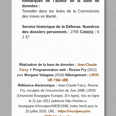
Remarques de l’auteur de la base de
données :
Tonnelier dans les listes de la Commission
des mises en liberté.
Service historique de la Défense. Numéros
des dossiers personnels :
2765
Cote(s) :
6
J 37
Réalisation de la base de données :
Jean-Claude
Farcy
✝
Programmation web :
Rosine Fry
(2012)
puis
Morgane Valageas
(2018)
Hébergement :
LIR3S
UR 7366 UBE
Référence électronique :
Jean-Claude Farcy, Rosine
Fry,
Inculpés de l’insurrection de Juin 1848
, LIR3S
(Université Bourgogne Europe), [En ligne], mis en ligne
le 11 juin 2012 (adresse http://tristan.u-
bourgogne.fr/Inculpes/WEB/1848_Index.html) puis le
20 juillet 2018, URL :
https://inculpes-juin-