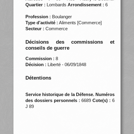
Quartier :
Lombards
Arrondissement :
6
Profession :
Boulanger
Type d’activité :
Aliments [Commerce]
Secteur :
Commerce
Décisions des commissions et
conseils de guerre
Commission :
8
Décision :
Liberté - 06/09/1848
Détentions
Service historique de la Défense. Numéros
des dossiers personnels :
6689
Cote(s) :
6
J 89