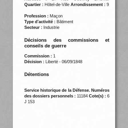
Quartier :
Hôtel-de-Ville
Arrondissement :
9
Profession :
Maçon
Type d’activité :
Bâtiment
Secteur :
Industrie
Décisions des commissions et
conseils de guerre
Commission :
1
Décision :
Liberté - 06/09/1848
Détentions
Service historique de la Défense. Numéros
des dossiers personnels :
11184
Cote(s) :
6
J 153