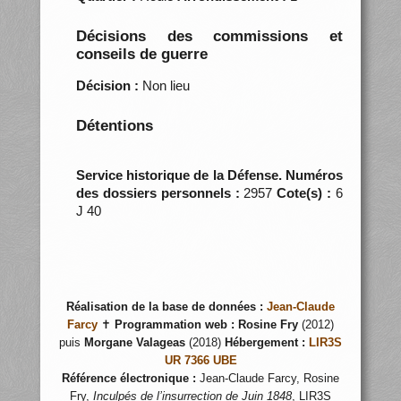
Décisions des commissions et
conseils de guerre
Décision :
Non lieu
Détentions
Service historique de la Défense. Numéros
des dossiers personnels :
2957
Cote(s) :
6
J 40
Réalisation de la base de données :
Jean-Claude
Farcy
✝
Programmation web :
Rosine Fry
(2012)
puis
Morgane Valageas
(2018)
Hébergement :
LIR3S
UR 7366 UBE
Référence électronique :
Jean-Claude Farcy, Rosine
Fry,
Inculpés de l’insurrection de Juin 1848
, LIR3S