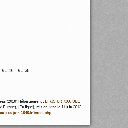
 6 J 16 6 J 35
eas
(2018)
Hébergement :
LIR3S UR 7366 UBE
 Europe), [En ligne], mis en ligne le 11 juin 2012
nculpes-juin-1848.fr/index.php