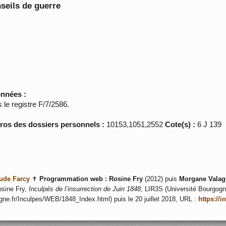
seils de guerre
onnées :
le registre F/7/2586.
éros des dossiers personnels :
10153,1051,2552
Cote(s) :
6 J 139
ude Farcy
✝
Programmation web :
Rosine Fry
(2012) puis
Morgane Valag
sine Fry,
Inculpés de l’insurrection de Juin 1848
, LIR3S (Université Bourgogne
ogne.fr/Inculpes/WEB/1848_Index.html) puis le 20 juillet 2018, URL :
https://i