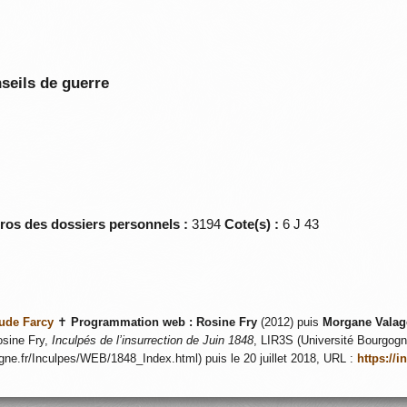
seils de guerre
éros des dossiers personnels :
3194
Cote(s) :
6 J 43
ude Farcy
✝
Programmation web :
Rosine Fry
(2012) puis
Morgane Valag
sine Fry,
Inculpés de l’insurrection de Juin 1848
, LIR3S (Université Bourgogne
ogne.fr/Inculpes/WEB/1848_Index.html) puis le 20 juillet 2018, URL :
https://i