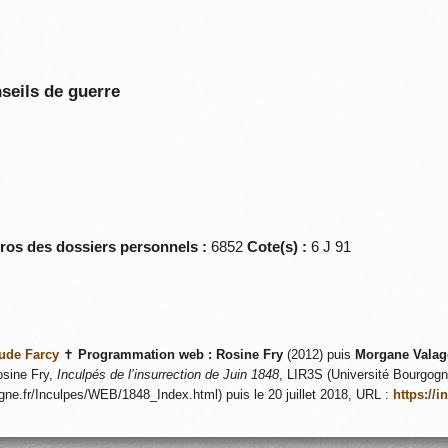
seils de guerre
éros des dossiers personnels :
6852
Cote(s) :
6 J 91
ude Farcy
✝
Programmation web :
Rosine Fry
(2012) puis
Morgane Valag
sine Fry,
Inculpés de l’insurrection de Juin 1848
, LIR3S (Université Bourgogne
ogne.fr/Inculpes/WEB/1848_Index.html) puis le 20 juillet 2018, URL :
https://i