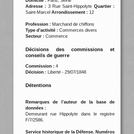
Domicile :
Paris, Seine
Adresse :
3 Rue Saint-Hippolyte
Quartier :
Saint-Marcel
Arrondissement :
12
Profession :
Marchand de chiffons
Type d’activité :
Commerces divers
Secteur :
Commerce
Décisions des commissions et
conseils de guerre
Commission :
4
Décision :
Liberté - 29/07/1848
Détentions
Remarques de l’auteur de la base de
données :
Demeurant rue Hippolyte dans le registre
F/7/2586.
Service historique de la Défense. Numéros