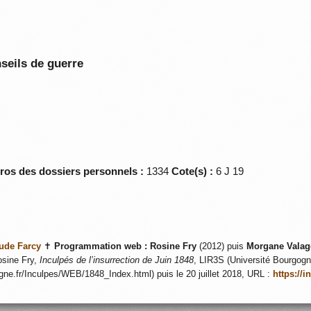
seils de guerre
éros des dossiers personnels :
1334
Cote(s) :
6 J 19
ude Farcy
✝
Programmation web :
Rosine Fry
(2012) puis
Morgane Valag
sine Fry,
Inculpés de l’insurrection de Juin 1848
, LIR3S (Université Bourgogne
ogne.fr/Inculpes/WEB/1848_Index.html) puis le 20 juillet 2018, URL :
https://i