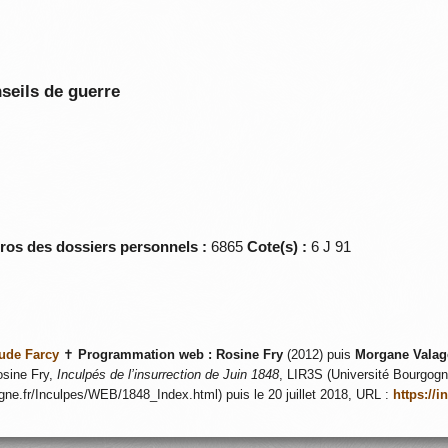
seils de guerre
éros des dossiers personnels :
6865
Cote(s) :
6 J 91
ude Farcy
✝
Programmation web :
Rosine Fry
(2012) puis
Morgane Valag
sine Fry,
Inculpés de l’insurrection de Juin 1848
, LIR3S (Université Bourgogne
ogne.fr/Inculpes/WEB/1848_Index.html) puis le 20 juillet 2018, URL :
https://i