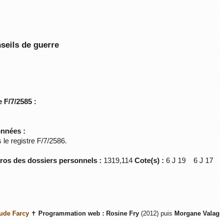
seils de guerre
 F/7/2585 :
onnées :
le registre F/7/2586.
éros des dossiers personnels :
1319,114
Cote(s) :
6 J 19 6 J 1
ude Farcy
✝
Programmation web :
Rosine Fry
(2012) puis
Morgane Valag