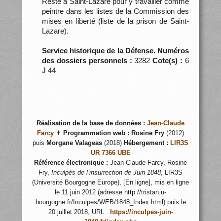
Reste à Saint-Lazare pour y travailler comme
peintre dans les listes de la Commission des
mises en liberté (liste de la prison de Saint-
Lazare).
Service historique de la Défense. Numéros
des dossiers personnels :
3282
Cote(s) :
6
J 44
Réalisation de la base de données :
Jean-Claude
Farcy
✝
Programmation web :
Rosine Fry
(2012)
puis
Morgane Valageas
(2018)
Hébergement :
LIR3S
UR 7366 UBE
Référence électronique :
Jean-Claude Farcy, Rosine
Fry,
Inculpés de l’insurrection de Juin 1848
, LIR3S
(Université Bourgogne Europe), [En ligne], mis en ligne
le 11 juin 2012 (adresse http://tristan.u-
bourgogne.fr/Inculpes/WEB/1848_Index.html) puis le
20 juillet 2018, URL :
https://inculpes-juin-