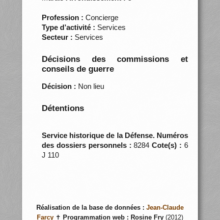
Profession :
Concierge
Type d’activité :
Services
Secteur :
Services
Décisions des commissions et
conseils de guerre
Décision :
Non lieu
Détentions
Service historique de la Défense. Numéros
des dossiers personnels :
8284
Cote(s) :
6
J 110
Réalisation de la base de données :
Jean-Claude
Farcy
✝
Programmation web :
Rosine Fry
(2012)