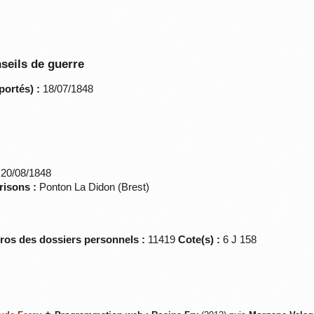
seils de guerre
portés) :
18/07/1848
20/08/1848
risons :
Ponton La Didon (Brest)
éros des dossiers personnels :
11419
Cote(s) :
6 J 158